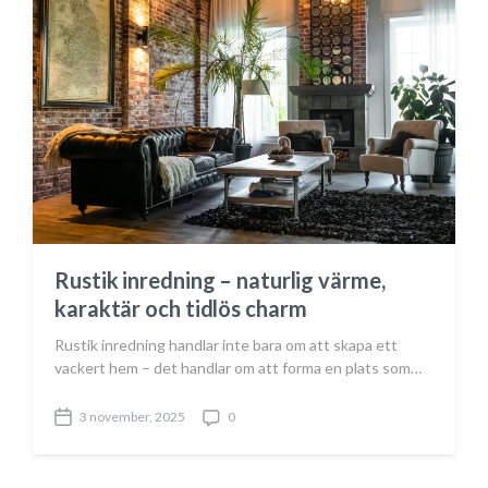
Rustik inredning – naturlig värme,
karaktär och tidlös charm
Rustik inredning handlar inte bara om att skapa ett
vackert hem – det handlar om att forma en plats som…
3 november, 2025
0
P
C
o
o
s
m
t
m